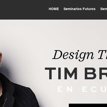
HOME
Seminarios Futuros
Seminarios Pasados
Contáct
HOME
Seminarios Futuros
Sem
Design T
TIM 
EN EC