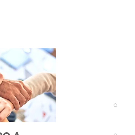
presentación de
uales u online
n tus stakeholders.