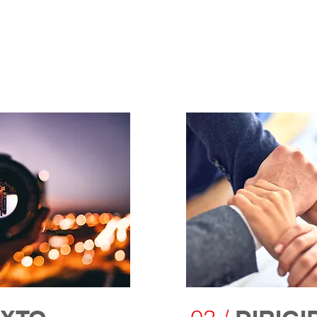
Diseñar crear una 
negocios
esos de negocios y
reativas a través de
Diseñar cursos virt
nsamiento de diseño
ventaja competitiva
Crear empatía co