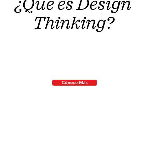
¿Que es Design
Thinking?
de diseño es un enfoque de innovación centrado en e
unto de herramientas del diseñador para integrar las 
posibilidades de la tecnología y los requisitos para el éx
–
TIM BROWN
Cónoce Más