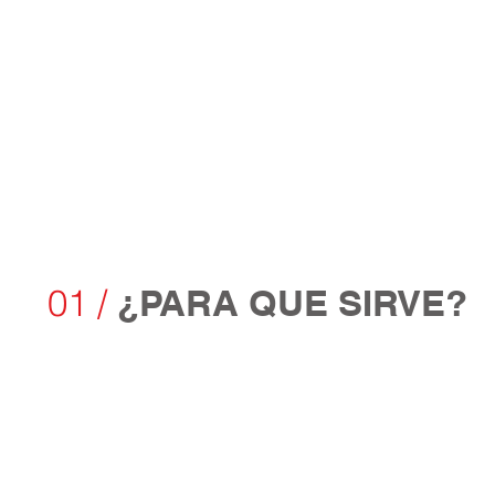
01 /
¿PARA QUE SIRVE?
nte creativa de tu
Emprender y crea
(startups)
alización de tu
Crear un plan B de
rrollar productos o