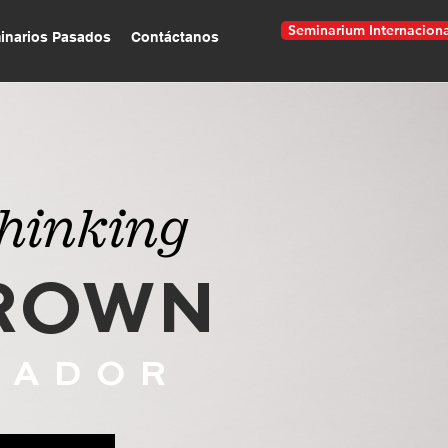
Seminarium Internacional
Seminarium Internaciona
anos
inarios Pasados
Contáctanos
hinking
BROWN
UADOR