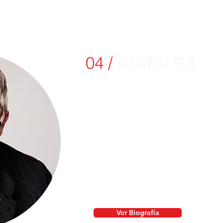
turo.
04 /
QUIÉN ES
TIM B
Voz líder en Design Thinking
problemas; Experto en Comp
Colectivismo del Diseño; Activis
Presidente Ejecutivo de IDEO.
Habla con frecuencia sobre el valo
el liderazgo creativo y la innovac
diseñadores de todo el mundo. Par
Foro Económico Mundial de Davos, 
Ver Biografía