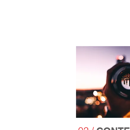
servicios
Rediseñar proc
prácticas más c
métodos de pe
y obtener una 
en el futuro