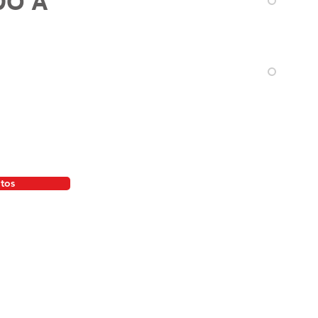
DO A
dedores, ejecutivos
ting, industrial,
gía, talento humano,
ión tradicionales y
ia, autoridades y
tituciones estatales.
tos