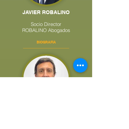
JAVIER ROBALINO
Socio Director
ROBALINO Abogados
BIOGRAFIA
ALEX BONET
Vicepresidente Latam ATREVIA